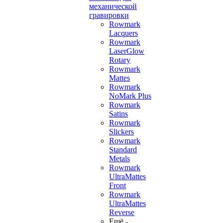
механической
гравировки
Rowmark
Lacquers
Rowmark
LaserGlow
Rotary
Rowmark
Mattes
Rowmark
NoMark Plus
Rowmark
Satins
Rowmark
Slickers
Rowmark
Standard
Metals
Rowmark
UltraMattes
Front
Rowmark
UltraMattes
Reverse
Ещё