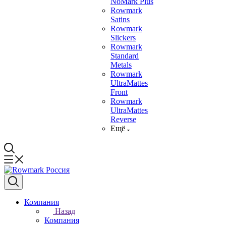
NoMark Plus
Rowmark
Satins
Rowmark
Slickers
Rowmark
Standard
Metals
Rowmark
UltraMattes
Front
Rowmark
UltraMattes
Reverse
Ещё
Компания
Назад
Компания