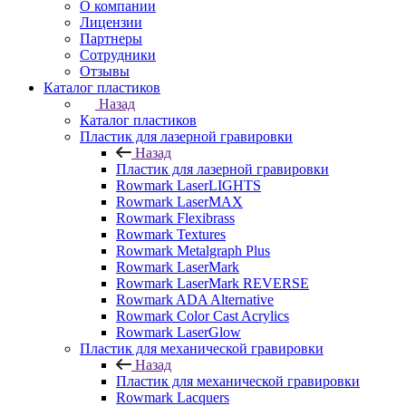
О компании
Лицензии
Партнеры
Сотрудники
Отзывы
Каталог пластиков
Назад
Каталог пластиков
Пластик для лазерной гравировки
Назад
Пластик для лазерной гравировки
Rowmark LaserLIGHTS
Rowmark LaserMAX
Rowmark Flexibrass
Rowmark Textures
Rowmark Metalgraph Plus
Rowmark LaserMark
Rowmark LaserMark REVERSE
Rowmark ADA Alternative
Rowmark Color Cast Acrylics
Rowmark LaserGlow
Пластик для механической гравировки
Назад
Пластик для механической гравировки
Rowmark Lacquers