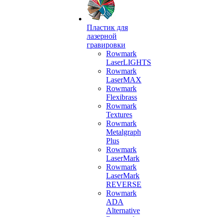
Пластик для
лазерной
гравировки
Rowmark
LaserLIGHTS
Rowmark
LaserMAX
Rowmark
Flexibrass
Rowmark
Textures
Rowmark
Metalgraph
Plus
Rowmark
LaserMark
Rowmark
LaserMark
REVERSE
Rowmark
ADA
Alternative