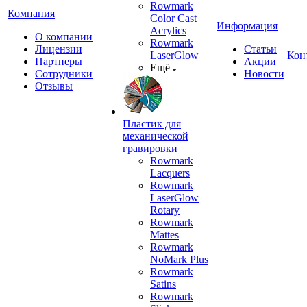
Rowmark
Компания
Color Cast
Информация
Acrylics
О компании
Rowmark
Лицензии
Статьи
LaserGlow
Кон
Партнеры
Акции
Ещё
Сотрудники
Новости
Отзывы
Пластик для
механической
гравировки
Rowmark
Lacquers
Rowmark
LaserGlow
Rotary
Rowmark
Mattes
Rowmark
NoMark Plus
Rowmark
Satins
Rowmark