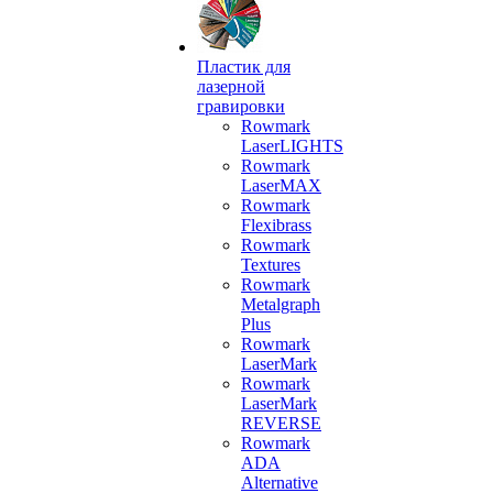
Пластик для
лазерной
гравировки
Rowmark
LaserLIGHTS
Rowmark
LaserMAX
Rowmark
Flexibrass
Rowmark
Textures
Rowmark
Metalgraph
Plus
Rowmark
LaserMark
Rowmark
LaserMark
REVERSE
Rowmark
ADA
Alternative