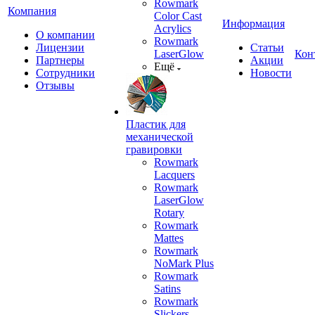
Rowmark
Компания
Color Cast
Информация
Acrylics
О компании
Rowmark
Лицензии
Статьи
LaserGlow
Кон
Партнеры
Акции
Ещё
Сотрудники
Новости
Отзывы
Пластик для
механической
гравировки
Rowmark
Lacquers
Rowmark
LaserGlow
Rotary
Rowmark
Mattes
Rowmark
NoMark Plus
Rowmark
Satins
Rowmark
Slickers