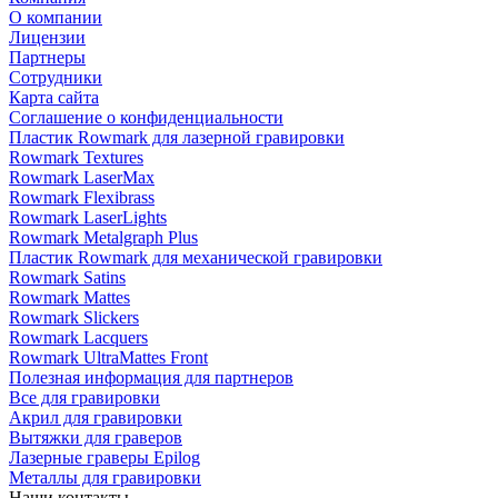
О компании
Лицензии
Партнеры
Сотрудники
Карта сайта
Соглашение о конфиденциальности
Пластик Rowmark для лазерной гравировки
Rowmark Textures
Rowmark LaserMax
Rowmark Flexibrass
Rowmark LaserLights
Rowmark Metalgraph Plus
Пластик Rowmark для механической гравировки
Rowmark Satins
Rowmark Mattes
Rowmark Slickers
Rowmark Lacquers
Rowmark UltraMattes Front
Полезная информация для партнеров
Все для гравировки
Акрил для гравировки
Вытяжки для граверов
Лазерные граверы Epilog
Металлы для гравировки
Наши контакты