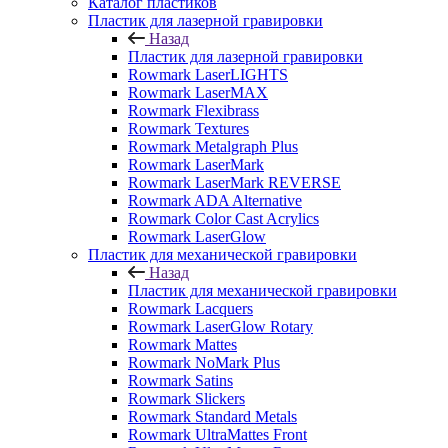
Каталог пластиков
Пластик для лазерной гравировки
Назад
Пластик для лазерной гравировки
Rowmark LaserLIGHTS
Rowmark LaserMAX
Rowmark Flexibrass
Rowmark Textures
Rowmark Metalgraph Plus
Rowmark LaserMark
Rowmark LaserMark REVERSE
Rowmark ADA Alternative
Rowmark Color Cast Acrylics
Rowmark LaserGlow
Пластик для механической гравировки
Назад
Пластик для механической гравировки
Rowmark Lacquers
Rowmark LaserGlow Rotary
Rowmark Mattes
Rowmark NoMark Plus
Rowmark Satins
Rowmark Slickers
Rowmark Standard Metals
Rowmark UltraMattes Front