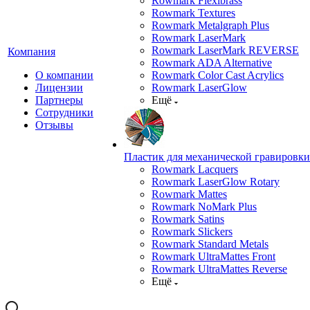
Rowmark Flexibrass
Rowmark Textures
Rowmark Metalgraph Plus
Rowmark LaserMark
Rowmark LaserMark REVERSE
Компания
Rowmark ADA Alternative
О компании
Rowmark Color Cast Acrylics
Лицензии
Rowmark LaserGlow
Партнеры
Ещё
Сотрудники
Отзывы
Пластик для механической гравировки
Rowmark Lacquers
Rowmark LaserGlow Rotary
Rowmark Mattes
Rowmark NoMark Plus
Rowmark Satins
Rowmark Slickers
Rowmark Standard Metals
Rowmark UltraMattes Front
Rowmark UltraMattes Reverse
Ещё