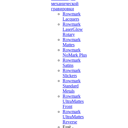
механической
гравировки
Rowmark
Lacquers
Rowmark
LaserGlow
Rotary
Rowmark
Mattes
Rowmark
NoMark Plus
Rowmark
Satins
Rowmark
Slickers
Rowmark
Standard
Metals
Rowmark
UltraMattes
Front
Rowmark
UltraMattes
Reverse
Ещё