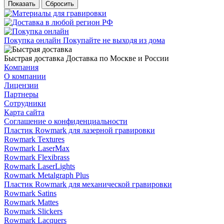
Сбросить
Покупка онлайн
Покупайте не выходя из дома
Быстрая доставка
Доставка по Москве и России
Компания
О компании
Лицензии
Партнеры
Сотрудники
Карта сайта
Соглашение о конфиденциальности
Пластик Rowmark для лазерной гравировки
Rowmark Textures
Rowmark LaserMax
Rowmark Flexibrass
Rowmark LaserLights
Rowmark Metalgraph Plus
Пластик Rowmark для механической гравировки
Rowmark Satins
Rowmark Mattes
Rowmark Slickers
Rowmark Lacquers