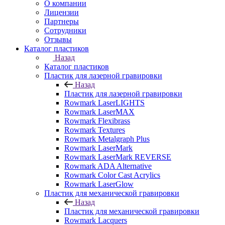
О компании
Лицензии
Партнеры
Сотрудники
Отзывы
Каталог пластиков
Назад
Каталог пластиков
Пластик для лазерной гравировки
Назад
Пластик для лазерной гравировки
Rowmark LaserLIGHTS
Rowmark LaserMAX
Rowmark Flexibrass
Rowmark Textures
Rowmark Metalgraph Plus
Rowmark LaserMark
Rowmark LaserMark REVERSE
Rowmark ADA Alternative
Rowmark Color Cast Acrylics
Rowmark LaserGlow
Пластик для механической гравировки
Назад
Пластик для механической гравировки
Rowmark Lacquers