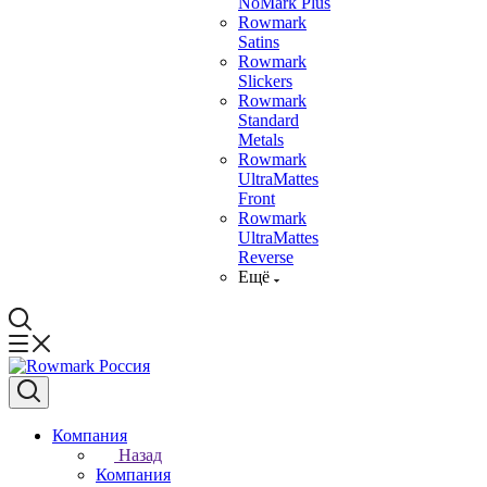
NoMark Plus
Rowmark
Satins
Rowmark
Slickers
Rowmark
Standard
Metals
Rowmark
UltraMattes
Front
Rowmark
UltraMattes
Reverse
Ещё
Компания
Назад
Компания