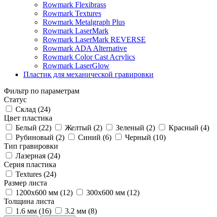
Rowmark Flexibrass
Rowmark Textures
Rowmark Metalgraph Plus
Rowmark LaserMark
Rowmark LaserMark REVERSE
Rowmark ADA Alternative
Rowmark Color Cast Acrylics
Rowmark LaserGlow
Пластик для механической гравировки
Фильтр по параметрам
Статус
Склад (
24
)
Цвет пластика
Белый (
22
)
Желтый (
2
)
Зеленый (
2
)
Красный (
4
)
Рубиновый (
2
)
Синий (
6
)
Черный (
10
)
Тип гравировки
Лазерная (
24
)
Серия пластика
Textures (
24
)
Размер листа
1200х600 мм (
12
)
300х600 мм (
12
)
Толщина листа
1.6 мм (
16
)
3.2 мм (
8
)