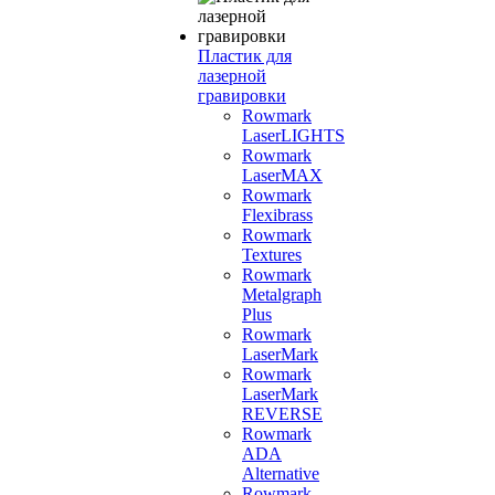
Пластик для
лазерной
гравировки
Rowmark
LaserLIGHTS
Rowmark
LaserMAX
Rowmark
Flexibrass
Rowmark
Textures
Rowmark
Metalgraph
Plus
Rowmark
LaserMark
Rowmark
LaserMark
REVERSE
Rowmark
ADA
Alternative
Rowmark