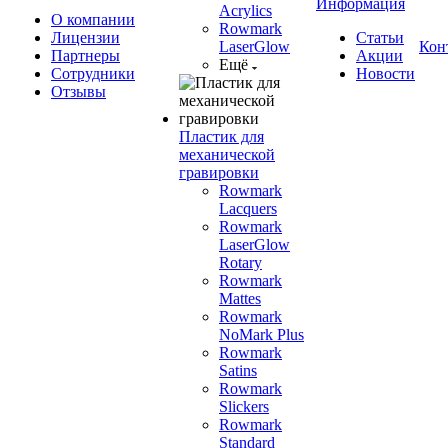
Информация
Acrylics
О компании
Rowmark
Лицензии
Статьи
LaserGlow
Кон
Партнеры
Акции
Ещё
Сотрудники
Новости
Отзывы
Пластик для
механической
гравировки
Rowmark
Lacquers
Rowmark
LaserGlow
Rotary
Rowmark
Mattes
Rowmark
NoMark Plus
Rowmark
Satins
Rowmark
Slickers
Rowmark
Standard