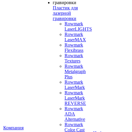
Пластик для
лазерной
гравировки
Rowmark
LaserLIGHTS
Rowmark
LaserMAX
Rowmark
Flexibrass
Rowmark
Textures
Rowmark
Metalgraph
Plus
Rowmark
LaserMark
Rowmark
LaserMark
REVERSE
Rowmark
ADA
Alternative
Rowmark
Компания
Color Cast