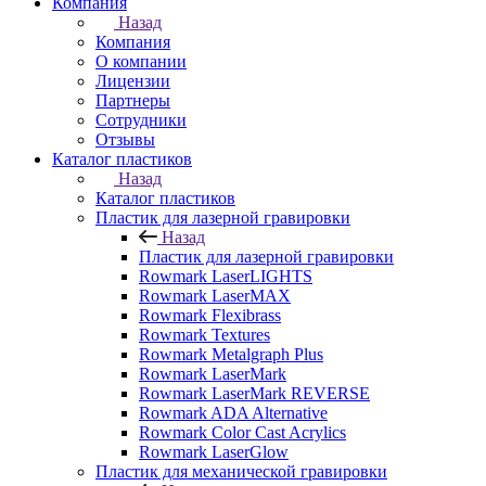
Компания
Назад
Компания
О компании
Лицензии
Партнеры
Сотрудники
Отзывы
Каталог пластиков
Назад
Каталог пластиков
Пластик для лазерной гравировки
Назад
Пластик для лазерной гравировки
Rowmark LaserLIGHTS
Rowmark LaserMAX
Rowmark Flexibrass
Rowmark Textures
Rowmark Metalgraph Plus
Rowmark LaserMark
Rowmark LaserMark REVERSE
Rowmark ADA Alternative
Rowmark Color Cast Acrylics
Rowmark LaserGlow
Пластик для механической гравировки