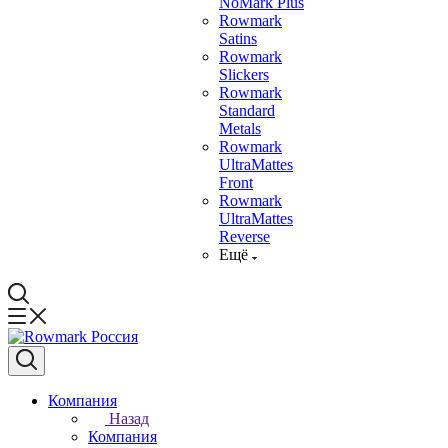
NoMark Plus
Rowmark
Satins
Rowmark
Slickers
Rowmark
Standard
Metals
Rowmark
UltraMattes
Front
Rowmark
UltraMattes
Reverse
Ещё
Компания
Назад
Компания