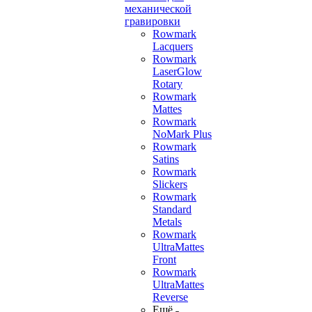
механической
гравировки
Rowmark
Lacquers
Rowmark
LaserGlow
Rotary
Rowmark
Mattes
Rowmark
NoMark Plus
Rowmark
Satins
Rowmark
Slickers
Rowmark
Standard
Metals
Rowmark
UltraMattes
Front
Rowmark
UltraMattes
Reverse
Ещё