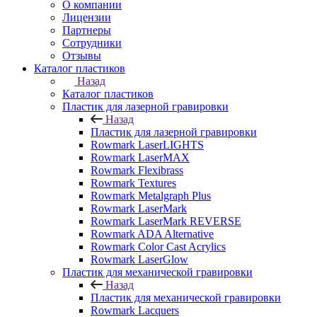
О компании
Лицензии
Партнеры
Сотрудники
Отзывы
Каталог пластиков
Назад
Каталог пластиков
Пластик для лазерной гравировки
Назад
Пластик для лазерной гравировки
Rowmark LaserLIGHTS
Rowmark LaserMAX
Rowmark Flexibrass
Rowmark Textures
Rowmark Metalgraph Plus
Rowmark LaserMark
Rowmark LaserMark REVERSE
Rowmark ADA Alternative
Rowmark Color Cast Acrylics
Rowmark LaserGlow
Пластик для механической гравировки
Назад
Пластик для механической гравировки
Rowmark Lacquers