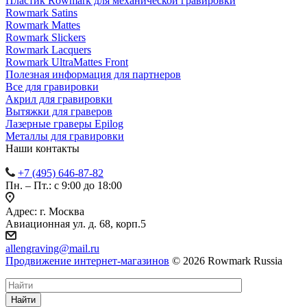
Пластик Rowmark для механической гравировки
Rowmark Satins
Rowmark Mattes
Rowmark Slickers
Rowmark Lacquers
Rowmark UltraMattes Front
Полезная информация для партнеров
Все для гравировки
Акрил для гравировки
Вытяжки для граверов
Лазерные граверы Epilog
Металлы для гравировки
Наши контакты
+7 (495) 646-87-82
Пн. – Пт.: с 9:00 до 18:00
Адрес: г. Москва
Авиационная ул. д. 68, корп.5
allengraving@mail.ru
Продвижение интернет-магазинов
© 2026 Rowmark Russia
Найти